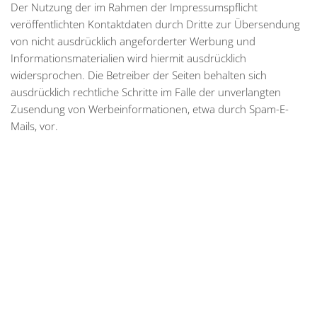
Der Nutzung der im Rahmen der Impressumspflicht
veröffentlichten Kontaktdaten durch Dritte zur Übersendung
von nicht ausdrücklich angeforderter Werbung und
Informationsmaterialien wird hiermit ausdrücklich
widersprochen. Die Betreiber der Seiten behalten sich
ausdrücklich rechtliche Schritte im Falle der unverlangten
Zusendung von Werbeinformationen, etwa durch Spam-E-
Mails, vor.
Steinbüchel Immobilien GmbH
Hüfferstraße 36, 48149 Münster
Tel.: 0251 - 39 72 78 08
Mail:
mail@steinbuechel-immobilien.de